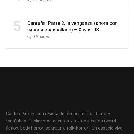
11
Shares
5
Cantuña: Parte 2, la venganza (ahora con
sabor a encebollado) – Xavier JS
9
Shares
Cactus Pink es una revista de ciencia ficción, terror y
fantástico. Publicamos cuentos y textos inéditos (weird
fiction, body horror, solarpunk, folk-horror). Un espacio vivo