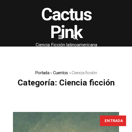
Cactus
Pink
Ciencia Ficción latinoamericana
Portada
»
Cuentos
»
Ciencia ficción
Categoría:
Ciencia ficción
ENTRADA