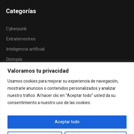
Categorías
Cyberpunk
Extraterrestres
Inteligencia artificial
Distopía
Neoindigenismo
Valoramos tu privacidad
Posthumanismo
Usamos cookies para mejorar su experiencia de navegación,
mostrarle anuncios o contenidos personalizados y analizar
Folk-horror
nuestro tráfico. Al hacer clic en “Aceptar todo” usted da su
Humor
consentimiento a nuestro uso de las cookies.
Aceptar todo
Envía tu cuento
Contacto
Sobre la revista