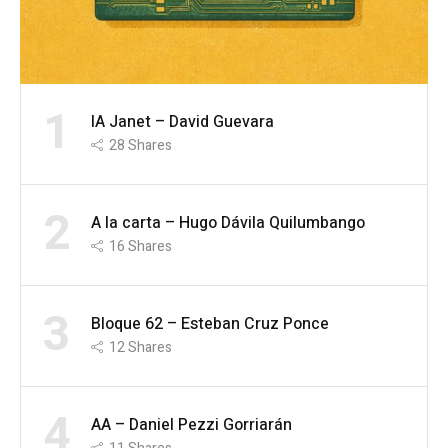
1
IA Janet – David Guevara
28
Shares
2
A la carta – Hugo Dávila Quilumbango
16
Shares
3
Bloque 62 – Esteban Cruz Ponce
12
Shares
4
AA – Daniel Pezzi Gorriarán