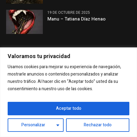
19 DE OCTUBRE DE 2025
Manu – Tatiana Díaz Henao
Categorías
Valoramos tu privacidad
Usamos cookies para mejorar su experiencia de navegación,
Cyberpunk
mostrarle anuncios o contenidos personalizados y analizar
Extraterrestres
nuestro tráfico. Al hacer clic en “Aceptar todo” usted da su
consentimiento a nuestro uso de las cookies.
Inteligencia artificial
Distopía
Aceptar todo
Neoindigenismo
Posthumanismo
Personalizar
Rechazar todo
Folk-horror