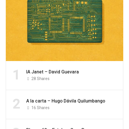
1
IA Janet – David Guevara
28
Shares
2
A la carta – Hugo Dávila Quilumbango
16
Shares