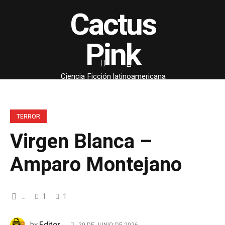
Cactus
Pink
Ciencia Ficción latinoamericana
TERROR
Virgen Blanca –
Amparo Montejano
...
1
1
Editor
by