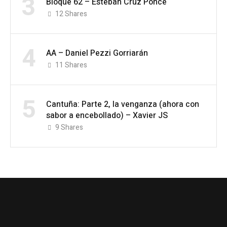
3
Bloque 62 – Esteban Cruz Ponce
12
Shares
4
AA – Daniel Pezzi Gorriarán
11
Shares
5
Cantuña: Parte 2, la venganza (ahora con
sabor a encebollado) – Xavier JS
9
Shares