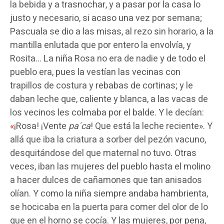
la bebida y a trasnochar, y a pasar por la casa lo
justo y necesario, si acaso una vez por semana;
Pascuala se dio a las misas, al rezo sin horario, a la
mantilla enlutada que por entero la envolvía, y
Rosita… La niña Rosa no era de nadie y de todo el
pueblo era, pues la vestían las vecinas con
trapillos de costura y rebabas de cortinas; y le
daban leche que, caliente y blanca, a las vacas de
los vecinos les colmaba por el balde. Y le decían:
«
¡Rosa! ¡Vente
pa´ca
! Que está la leche reciente
». Y
allá que iba la criatura a sorber del pezón vacuno,
desquitándose del que maternal no tuvo. Otras
veces, iban las mujeres del pueblo hasta el molino
a hacer dulces de cañamones que tan anisados
olían. Y como la niña siempre andaba hambrienta,
se hocicaba en la puerta para comer del olor de lo
que en el horno se cocía. Y las mujeres, por pena,