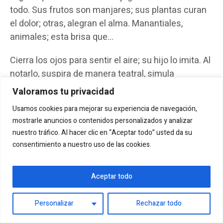
todo. Sus frutos son manjares; sus plantas curan
el dolor; otras, alegran el alma. Manantiales,
animales; esta brisa que…
Cierra los ojos para sentir el aire; su hijo lo imita. Al
notarlo, suspira de manera teatral, simula
desvanecerse, quedando ambos recostados con
Valoramos tu privacidad
la mirada al cielo.
Usamos cookies para mejorar su experiencia de navegación,
mostrarle anuncios o contenidos personalizados y analizar
Nada de eso les pertenece, pero aprecian la
nuestro tráfico. Al hacer clic en “Aceptar todo” usted da su
generosidad que reciben.
consentimiento a nuestro uso de las cookies.
Luego, el interrogatorio se extiende:
Aceptar todo
―¿Qué es el sol?
Personalizar
Rechazar todo
―Un mundo muy distante al nuestro, poblado por
guerreros de fuego.