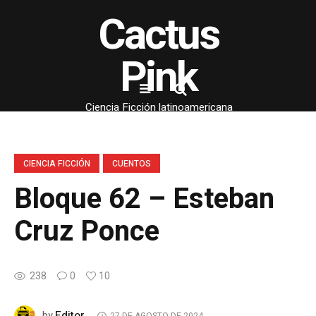
Cactus
Pink
Ciencia Ficción latinoamericana
CIENCIA FICCIÓN
CUENTOS
Bloque 62 – Esteban
Cruz Ponce
238
0
10
Editor
by