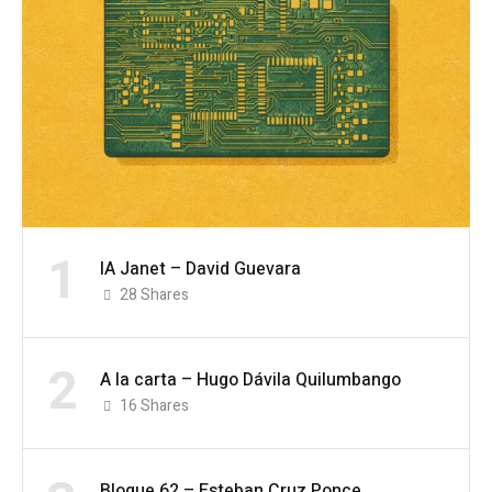
1
IA Janet – David Guevara
28
Shares
2
A la carta – Hugo Dávila Quilumbango
16
Shares
Bloque 62 – Esteban Cruz Ponce