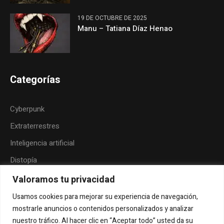
19 DE OCTUBRE DE 2025
Manu – Tatiana Díaz Henao
Categorías
Cyberpunk
Extraterrestres
Inteligencia artificial
Distopía
Neoindigenismo
Valoramos tu privacidad
Posthumanismo
Usamos cookies para mejorar su experiencia de navegación,
mostrarle anuncios o contenidos personalizados y analizar
Folk-horror
nuestro tráfico. Al hacer clic en “Aceptar todo” usted da su