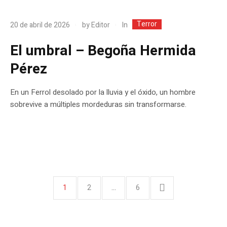
Terror
In
20 de abril de 2026
by
Editor
El umbral – Begoña Hermida
Pérez
En un Ferrol desolado por la lluvia y el óxido, un hombre
sobrevive a múltiples mordeduras sin transformarse.
1
2
…
6