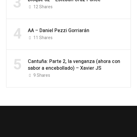
3
12
Shares
4
AA – Daniel Pezzi Gorriarán
11
Shares
5
Cantuña: Parte 2, la venganza (ahora con
sabor a encebollado) – Xavier JS
9
Shares