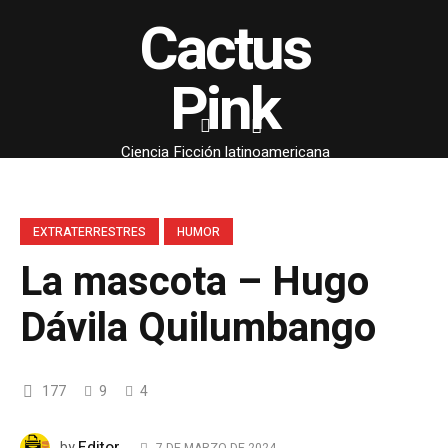
Cactus
Pink
Ciencia Ficción latinoamericana
EXTRATERRESTRES
HUMOR
La mascota – Hugo
Dávila Quilumbango
177
9
4
Editor
by