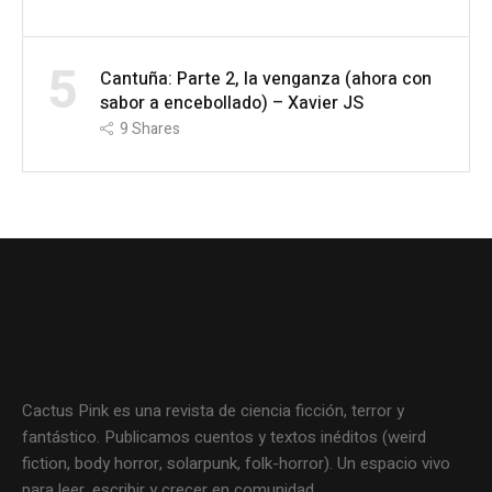
5
Cantuña: Parte 2, la venganza (ahora con
sabor a encebollado) – Xavier JS
9
Shares
Cactus Pink es una revista de ciencia ficción, terror y
fantástico. Publicamos cuentos y textos inéditos (weird
fiction, body horror, solarpunk, folk-horror). Un espacio vivo
para leer, escribir y crecer en comunidad.