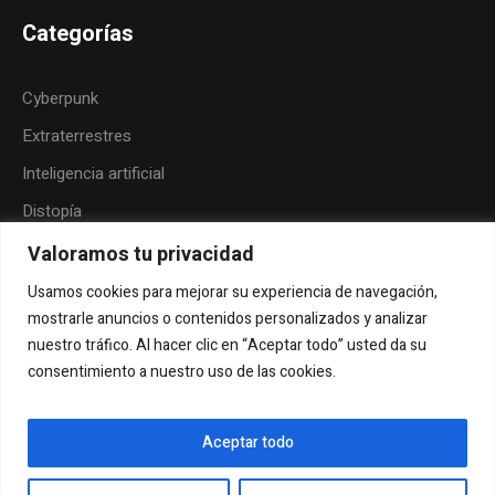
Categorías
Cyberpunk
Extraterrestres
Inteligencia artificial
Distopía
Neoindigenismo
Valoramos tu privacidad
Posthumanismo
Usamos cookies para mejorar su experiencia de navegación,
mostrarle anuncios o contenidos personalizados y analizar
Folk-horror
nuestro tráfico. Al hacer clic en “Aceptar todo” usted da su
Humor
consentimiento a nuestro uso de las cookies.
Aceptar todo
Envía tu cuento
Contacto
Sobre la revista