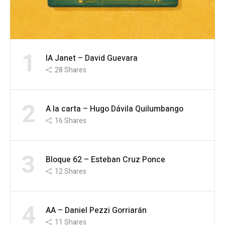
1
IA Janet – David Guevara
28
Shares
2
A la carta – Hugo Dávila Quilumbango
16
Shares
3
Bloque 62 – Esteban Cruz Ponce
12
Shares
4
AA – Daniel Pezzi Gorriarán
11
Shares