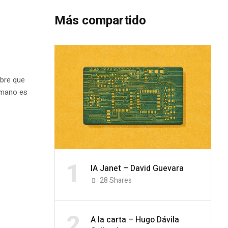
Más compartido
bre que
humano es
1
IA Janet – David Guevara
28
Shares
2
A la carta – Hugo Dávila