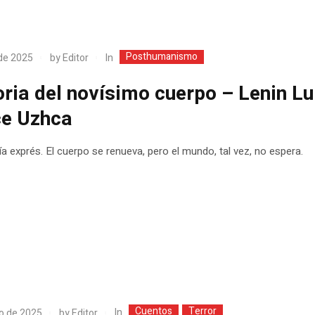
Posthumanismo
In
 de 2025
by
Editor
oria del novísimo cuerpo – Lenin Lu
e Uzhca
ía exprés. El cuerpo se renueva, pero el mundo, tal vez, no espera.
Cuentos
Terror
In
io de 2025
by
Editor