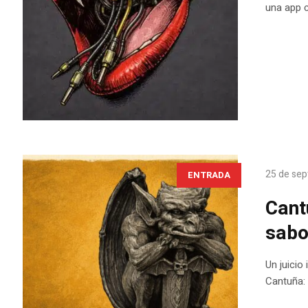
una app c
25 de sep
ENTRADA
Cant
sabo
Un juicio
Cantuña: 