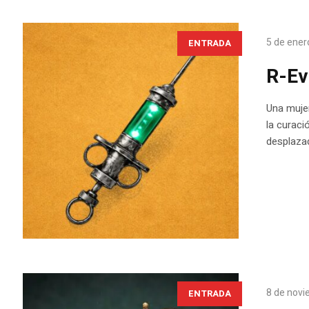
5 de ener
ENTRADA
R-Ev
Una muje
la curaci
desplaza
8 de novi
ENTRADA