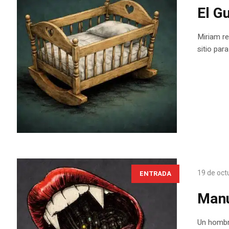
El G
Miriam re
sitio par
19 de oct
ENTRADA
Manu
Un hombre