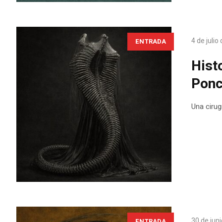
4 de julio
ENTRADA
Hist
Ponc
Una cirug
30 de jun
ENTRADA