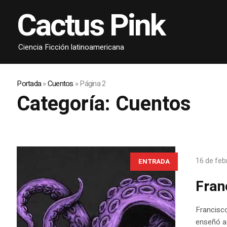
Cactus Pink
Ciencia Ficción latinoamericana
Portada
»
Cuentos
»
Página 2
Categoría:
Cuentos
16 de feb
ENTRADA
Fran
Francisco
enseñó a 