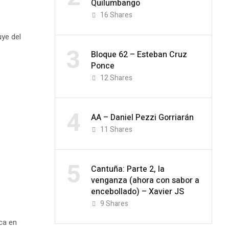
Quilumbango
16
Shares
uye del
3
Bloque 62 – Esteban Cruz
Ponce
12
Shares
4
AA – Daniel Pezzi Gorriarán
11
Shares
5
Cantuña: Parte 2, la
venganza (ahora con sabor a
encebollado) – Xavier JS
9
Shares
ca en