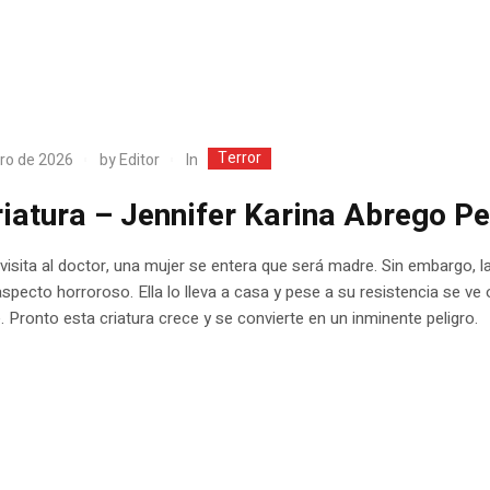
Terror
In
ro de 2026
by
Editor
riatura – Jennifer Karina Abrego P
visita al doctor, una mujer se entera que será madre. Sin embargo, la
aspecto horroroso. Ella lo lleva a casa y pese a su resistencia se ve 
e. Pronto esta criatura crece y se convierte en un inminente peligro.