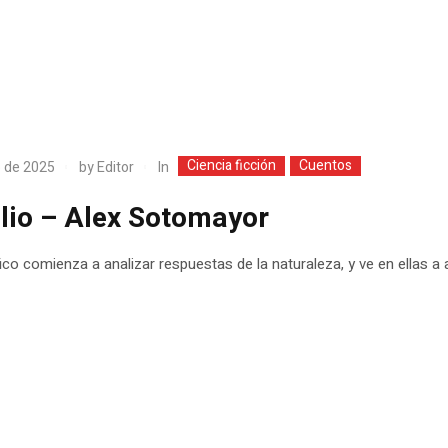
Ciencia ficción
Cuentos
In
o de 2025
by
Editor
lio – Alex Sotomayor
fico comienza a analizar respuestas de la naturaleza, y ve en ellas a 