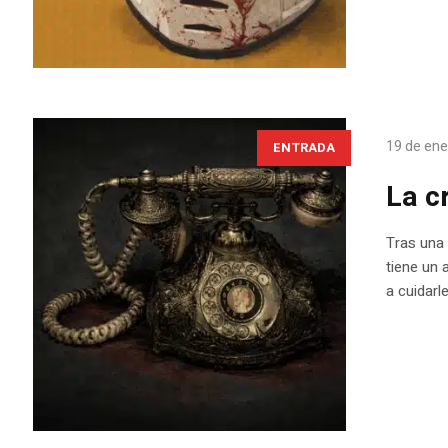
19 de ene
ENTRADA
La c
Tras una 
tiene un 
a cuidarl