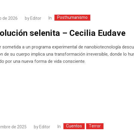
Posthumanismo
In
o de 2026
by
Editor
olución selenita – Cecilia Eudave
r sometida a un programa experimental de nanobiotecnología descu
ón de su cuerpo implica una transformación irreversible, donde lo 
do por una nueva forma de vida consciente.
Cuentos
Terror
In
embre de 2025
by
Editor