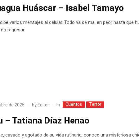
uagua Huáscar – Isabel Tamayo
cibe varios mensajes al celular. Todo va de mal en peor hasta que h
a no regresar.
Cuentos
Terror
In
ubre de 2025
by
Editor
 – Tatiana Díaz Henao
, casado y agotado de su vida rutinaria, conoce una misteriosa chi