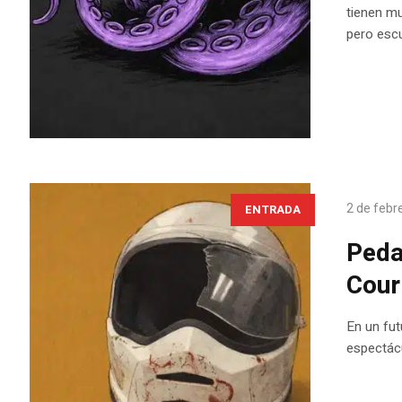
tienen mu
pero escu
2 de febr
ENTRADA
Peda
Cour
En un fut
espectácu