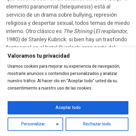
elemento paranormal (telequinesis) está al
servicio de un drama sobre bullying, represión
religiosa y despertar sexual, todos temas de miedo
interno. Otro clásico es
The Shining
(
El resplandor
,
1980) de Stanley Kubrick: si bien hay un trasfondo
fantasmal en el hotel Overlook, gran parte del
Valoramos tu privacidad
horror proviene del deterioro mental de Jack
Torrance y el desasosiego que produce verlo
Usamos cookies para mejorar su experiencia de navegación,
perder la cordura. Películas más recientes han
mostrarle anuncios o contenidos personalizados y analizar
continuado esta línea:
Black Swan
(2010) explora
nuestro tráfico. Al hacer clic en “Aceptar todo” usted da su
la psicosis y dualidad de una bailarina bajo presión,
consentimiento a nuestro uso de las cookies.
The Babadook
(2014) usa una criatura metafórica
para abordar el duelo y la depresión materna, y
Aceptar todo
Hereditary
(2018) entrelaza elementos
sobrenaturales con la herencia de enfermedad
Personalizar
Rechazar todo
mental, de modo que el espectador duda qué es