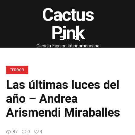
Cactus
Pink
Ciencia Ficción latinoamericana
TERROR
Las últimas luces del
año – Andrea
Arismendi Miraballes
87
0
4