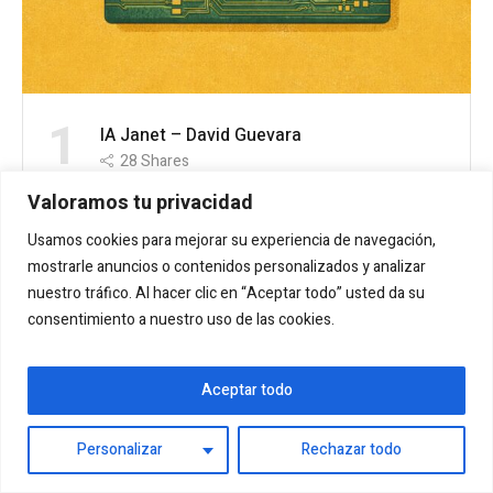
1
IA Janet – David Guevara
28
Shares
Valoramos tu privacidad
2
Usamos cookies para mejorar su experiencia de navegación,
A la carta – Hugo Dávila Quilumbango
mostrarle anuncios o contenidos personalizados y analizar
16
Shares
nuestro tráfico. Al hacer clic en “Aceptar todo” usted da su
consentimiento a nuestro uso de las cookies.
3
Bloque 62 – Esteban Cruz Ponce
12
Shares
Aceptar todo
Personalizar
Rechazar todo
4
AA – Daniel Pezzi Gorriarán