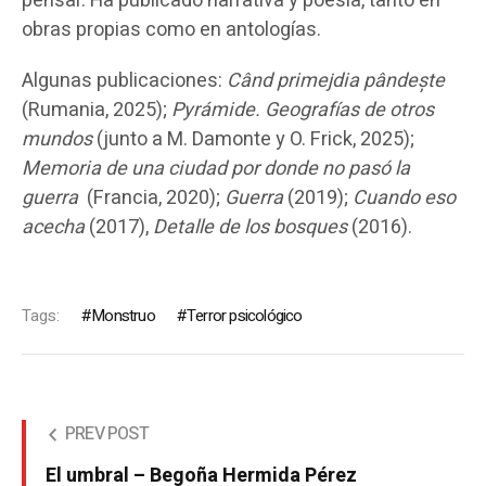
pensar. Ha publicado narrativa y poesía, tanto en
obras propias como en antologías.
Algunas publicaciones:
Când primejdia pândește
(Rumania, 2025);
Pyrámide. Geografías de otros
mundos
(junto a M. Damonte y O. Frick, 2025);
Memoria de una ciudad por donde no pasó la
guerra
(Francia, 2020);
Guerra
(2019);
Cuando eso
acecha
(2017),
Detalle de los bosques
(2016).
Tags:
Monstruo
Terror psicológico
PREV POST
El umbral – Begoña Hermida Pérez