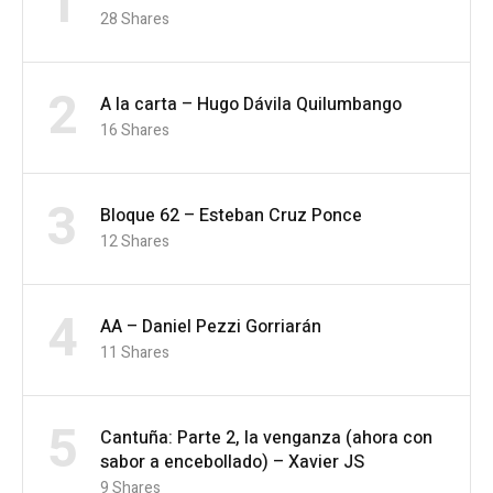
1
28
Shares
2
A la carta – Hugo Dávila Quilumbango
16
Shares
3
Bloque 62 – Esteban Cruz Ponce
12
Shares
4
AA – Daniel Pezzi Gorriarán
11
Shares
5
Cantuña: Parte 2, la venganza (ahora con
sabor a encebollado) – Xavier JS
9
Shares