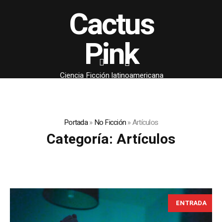
Cactus
Pink
Ciencia Ficción latinoamericana
Portada
»
No Ficción
»
Artículos
Categoría:
Artículos
ENTRADA