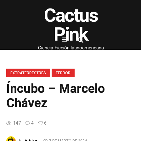
Cactus
Pink
Ciencia Ficción latinoamericana
EXTRATERRESTRES
TERROR
Íncubo – Marcelo
Chávez
147
4
6
Editor
by