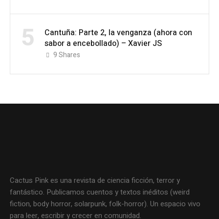
5
Cantuña: Parte 2, la venganza (ahora con
sabor a encebollado) – Xavier JS
9
Shares
Cactus Pink es una revista de ciencia ficción, terror y
fantástico. Publicamos cuentos y textos inéditos (weird
fiction, body horror, solarpunk, folk-horror). Un espacio vivo
para leer, escribir y crecer en comunidad.