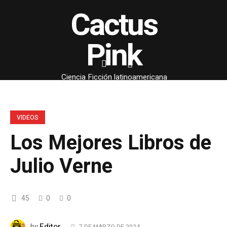
Cactus
Pink
Ciencia Ficción latinoamericana
VIDEOS
Los Mejores Libros de
Julio Verne
45
0
0
Editor
by