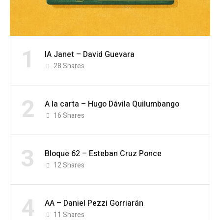
1
IA Janet – David Guevara
28
Shares
2
A la carta – Hugo Dávila Quilumbango
16
Shares
3
Bloque 62 – Esteban Cruz Ponce
12
Shares
4
AA – Daniel Pezzi Gorriarán
11
Shares