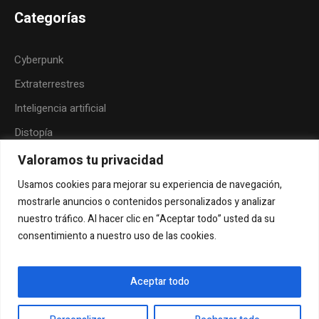
Categorías
Cyberpunk
Extraterrestres
Inteligencia artificial
Distopía
Neoindigenismo
Valoramos tu privacidad
Posthumanismo
Usamos cookies para mejorar su experiencia de navegación,
mostrarle anuncios o contenidos personalizados y analizar
Folk-horror
nuestro tráfico. Al hacer clic en “Aceptar todo” usted da su
Humor
consentimiento a nuestro uso de las cookies.
Aceptar todo
Envía tu cuento
Contacto
Sobre la revista