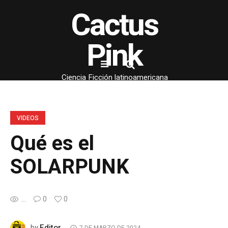
Cactus
Pink
Ciencia Ficción latinoamericana
VIDEOS
Qué es el
SOLARPUNK
...
0
0
Editor
by