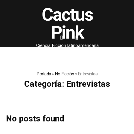
Cactus
Pink
Ciencia Ficción latinoamericana
Portada
»
No Ficción
»
Entrevistas
Categoría:
Entrevistas
No posts found