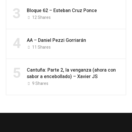
3
Bloque 62 – Esteban Cruz Ponce
12
Shares
4
AA – Daniel Pezzi Gorriarán
11
Shares
5
Cantuña: Parte 2, la venganza (ahora con
sabor a encebollado) – Xavier JS
9
Shares