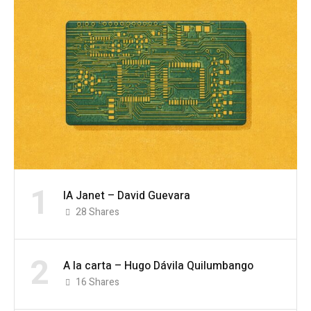
1
IA Janet – David Guevara
28
Shares
2
A la carta – Hugo Dávila Quilumbango
16
Shares