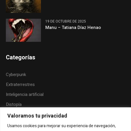
19 DE OCTUBRE DE 2025
Manu – Tatiana Díaz Henao
Categorías
Cyberpunk
Extraterrestres
Inteligencia artificial
Distopía
Neoindigenismo
Valoramos tu privacidad
Posthumanismo
Usamos cookies para mejorar su experiencia de navegación,