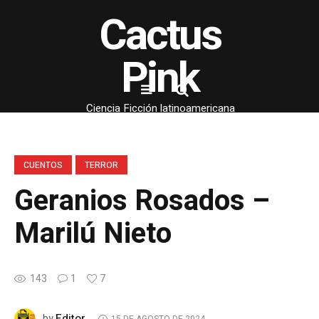
Cactus
Pink
Ciencia Ficción latinoamericana
CUENTOS
TERROR
Geranios Rosados –
Marilú Nieto
143
1
7
Editor
by