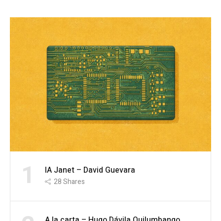
1
IA Janet – David Guevara
28
Shares
A la carta – Hugo Dávila Quilumbango