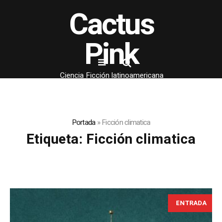
Cactus
Pink
Ciencia Ficción latinoamericana
Portada
»
Ficción climatica
Etiqueta:
Ficción climatica
ENTRADA