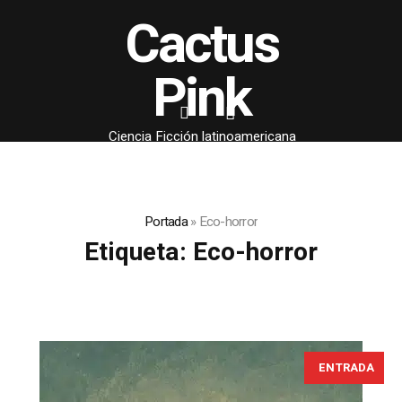
Cactus
Pink
Ciencia Ficción latinoamericana
Portada
»
Eco-horror
Etiqueta:
Eco-horror
ENTRADA