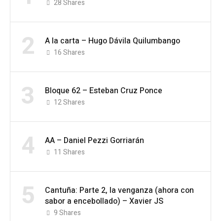
28
Shares
2
A la carta – Hugo Dávila Quilumbango
16
Shares
3
Bloque 62 – Esteban Cruz Ponce
12
Shares
4
AA – Daniel Pezzi Gorriarán
11
Shares
5
Cantuña: Parte 2, la venganza (ahora con
sabor a encebollado) – Xavier JS
9
Shares