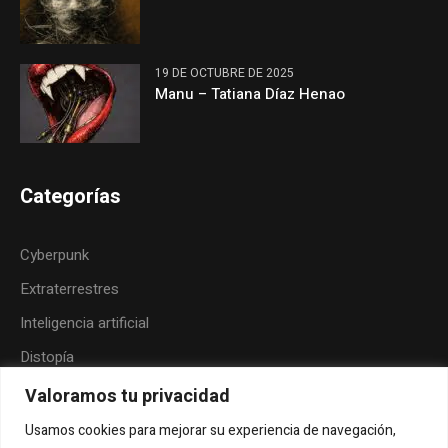
19 DE OCTUBRE DE 2025
Manu – Tatiana Díaz Henao
Categorías
Cyberpunk
Extraterrestres
Inteligencia artificial
Distopía
Neoindigenismo
Valoramos tu privacidad
Posthumanismo
Usamos cookies para mejorar su experiencia de navegación,