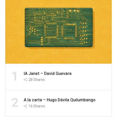
1
IA Janet – David Guevara
28
Shares
2
A la carta – Hugo Dávila Quilumbango
16
Shares