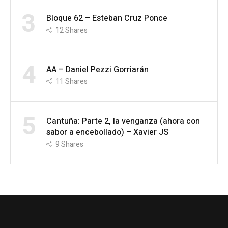
3
Bloque 62 – Esteban Cruz Ponce
12
Shares
4
AA – Daniel Pezzi Gorriarán
11
Shares
5
Cantuña: Parte 2, la venganza (ahora con
sabor a encebollado) – Xavier JS
9
Shares