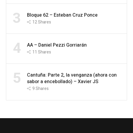
3
Bloque 62 – Esteban Cruz Ponce
12
Shares
4
AA – Daniel Pezzi Gorriarán
11
Shares
5
Cantuña: Parte 2, la venganza (ahora con
sabor a encebollado) – Xavier JS
9
Shares