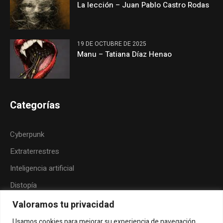
La lección – Juan Pablo Castro Rodas
19 DE OCTUBRE DE 2025
Manu – Tatiana Díaz Henao
Categorías
Cyberpunk
Extraterrestres
Inteligencia artificial
Distopía
Neoindigenismo
Valoramos tu privacidad
Posthumanismo
Usamos cookies para mejorar su experiencia de navegación,