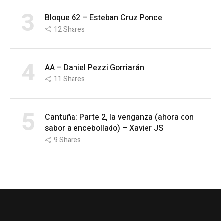
3
Bloque 62 – Esteban Cruz Ponce
12
Shares
4
AA – Daniel Pezzi Gorriarán
11
Shares
5
Cantuña: Parte 2, la venganza (ahora con
sabor a encebollado) – Xavier JS
9
Shares