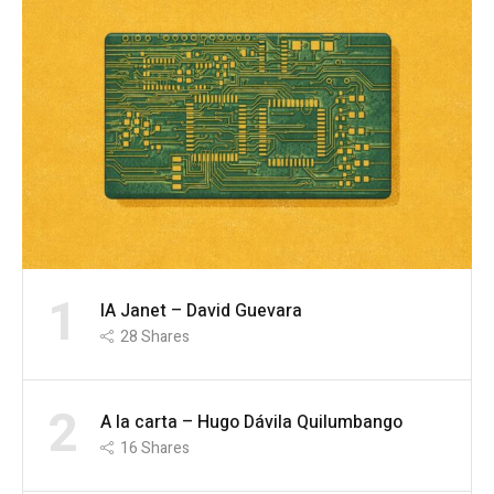
1
IA Janet – David Guevara
28
Shares
2
A la carta – Hugo Dávila Quilumbango
16
Shares