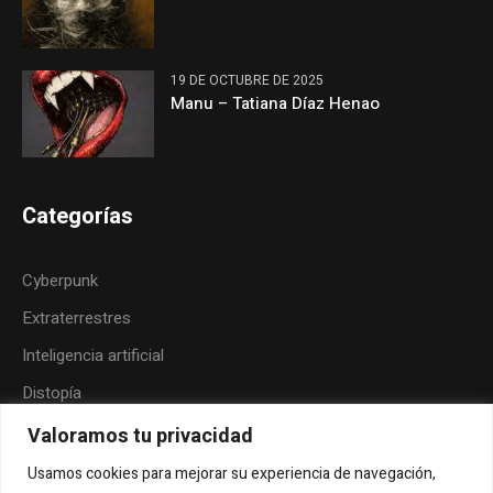
19 DE OCTUBRE DE 2025
Manu – Tatiana Díaz Henao
Categorías
Cyberpunk
Extraterrestres
Inteligencia artificial
Distopía
Neoindigenismo
Valoramos tu privacidad
Posthumanismo
Usamos cookies para mejorar su experiencia de navegación,