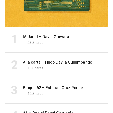
1
IA Janet – David Guevara
28
Shares
2
A la carta – Hugo Dávila Quilumbango
16
Shares
3
Bloque 62 – Esteban Cruz Ponce
12
Shares