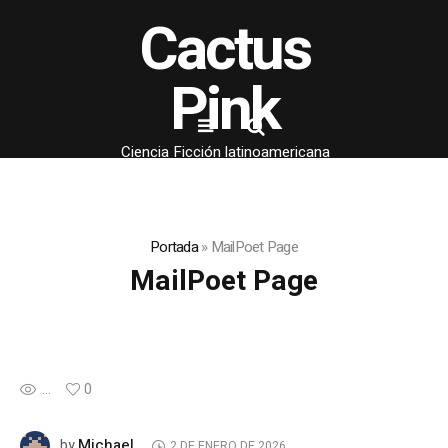
Cactus
Pink
Ciencia Ficción latinoamericana
Portada
»
MailPoet Page
MailPoet Page
...
0
Michael
by
2 DE ENERO DE 2026