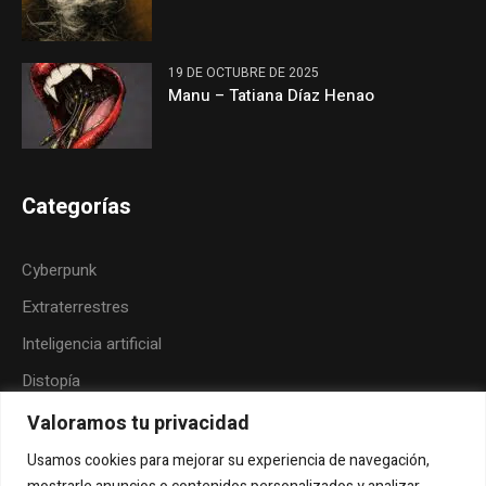
19 DE OCTUBRE DE 2025
Manu – Tatiana Díaz Henao
Categorías
Cyberpunk
Extraterrestres
Inteligencia artificial
Distopía
Neoindigenismo
Valoramos tu privacidad
Posthumanismo
Usamos cookies para mejorar su experiencia de navegación,